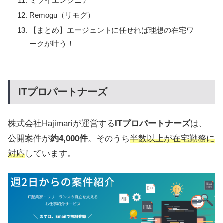
ミライエンジニア
Remogu（リモグ）
【まとめ】エージェントに任せれば理想の在宅ワ
ークが叶う！
ITプロパートナーズ
株式会社Hajimariが運営する
ITプロパートナーズ
は、
公開案件が
約4,000件
。そのうち
半数以上が在宅勤務に
対応
しています。