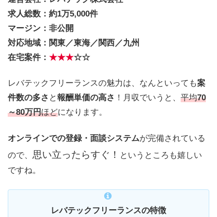
求人総数：約1万5,000件
マージン：非公開
対応地域：関東／東海／関西／九州
在宅案件：
★★★
☆☆
レバテックフリーランスの魅力は、なんといっても
案
件数の多さ
と
報酬単価の高さ
！月収でいうと、
平均
70
～80万円
ほど
になります。
オンラインでの登録・面談システム
が完備されている
思い立ったらすぐ！
ので、
というところも嬉しい
ですね。
レバテックフリーランスの特徴