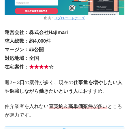
出典：
ITプロパートナーズ
運営会社：株式会社Hajimari
求人総数：約4,000件
マージン：非公開
対応地域：全国
在宅案件：
★★★★
☆
週2～3日の案件が多く、現在の
仕事量を増やしたい人
や
勉強しながら働きたいという人
におすすめ。
仲介業者を入れない
直契約
＆
高単価案件
が多い
ところ
が魅力です。