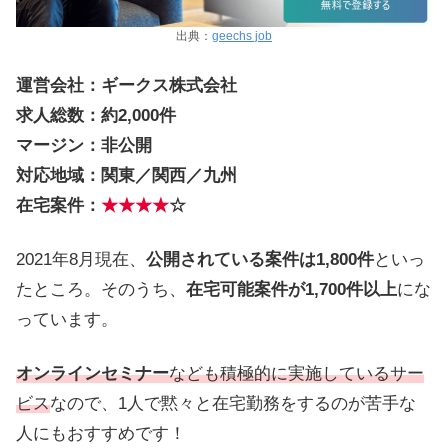
出典：
geechs job
運営会社：ギークス株式会社
求人総数：約2,000件
マージン：非公開
対応地域：関東／関西／九州
在宅案件：
★★★★
☆
2021年8月現在、
公開されている案件は1,800件
といっ
たところ。そのうち、
在宅可能
案件が1,700件以上
にな
っています。
オンラインセミナー
なども積極的に実施しているサー
ビス
なので、1人で黙々と在宅勤務をするのが苦手な
人にもおすすめです！